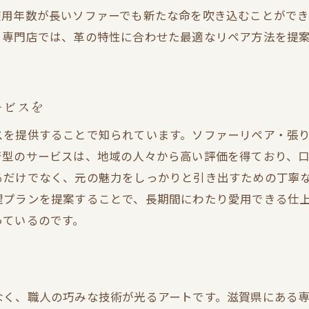
リペアを通じて革ソファーに息吹を
使用年数が長いソファーでも新たな命を吹き込むことがで
革ソファーリペアで快適性とデザインを両立
。専門店では、革の特性に合わせた最適なリペア方法を提
滋賀県のリペア専門店でソファーを長持ちさせる秘訣
長持ちするソファーのためのメンテナンスポイン
革ソファーの寿命を延ばすプロのアドバイス
ービスを
滋賀県で信頼のリペア専門店を選ぶコツ
スを提供することで知られています。ソファーリペア・張
ソファーリペアで日常の使いやすさを向上
着型のサービスは、地域の人々から高い評価を得ており、
革ソファーの長寿命を実現するテクニック
るだけでなく、元の魅力をしっかりと引き出すための丁寧
プロの手で実現するソファーの耐久性
理プランを提案することで、長期間にわたり愛用できる仕
ソファーリペアで滋賀県の暮らしに心地よさを再発見
っているのです。
リペアで生まれ変わるリビング空間
滋賀県の家庭で革ソファーの快適性を追求
革ソファーのリペアで家族の団らんを支える
なく、職人の巧みな技術が光るアートです。滋賀県にある