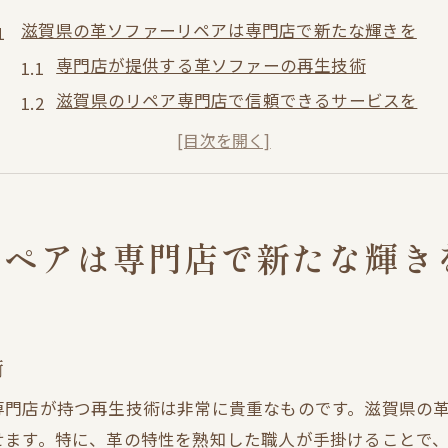
滋賀県の革ソファーリペアは専門店で新たな輝きを
専門店が提供する革ソファーの再生技術
滋賀県のリペア専門店で信頼できるサービスを
革ソファーリペアに特化した職人の技
リペアで大切なソファーに新たな命を
滋賀県のリペア専門店で長年の経験を活用
革ソファーの魅力を取り戻すプロフェッショナル
リペアは専門店で新たな輝き
ソファーリペアがもたらす革ソファーの新しい魅力
リペアで得られるソファーの新しい美しさ
革ソファーの個性と魅力を最大限に引き出す
術
ソファーリペアで生まれ変わるインテリア
専門店が持つ再生技術は非常に貴重なものです。滋賀県の
滋賀県で見つけるソファーの新しい可能性
せます。特に、革の特性を熟知した職人が手掛けることで