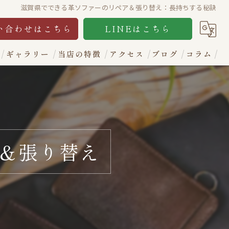
滋賀県でできる革ソファーのリペア＆張り替え：長持ちする秘訣
い合わせはこちら
LINEはこちら
ギャラリー
当店の特徴
アクセス
ブログ
コラム
財布
カバン
ソファー
＆張り替え
イス
レザージャケット