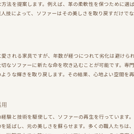
滋賀県の住まいにフィットするソファーの再設計
な方法を提案します。例えば、革の柔軟性を保つために選
職人技によって、ソファーはその美しさを取り戻すだけで
滋賀県のソファー張り替えでお気に入りを再生する
ソファー張り替えでデザインを一新
滋賀県のプロが手掛ける張り替え術
革ソファーを張り替えて新たな景観を
張り替えで実現するソファーの新しい命
に愛される家具ですが、年数が経つにつれて劣化は避けら
大切なソファーに新たな命を吹き込むことが可能です。専
ソファーの張り替えで空間に新風を
のような輝きを取り戻します。その結果、心地よい空間を
長持ちする革ソファーはリペアが鍵
革ソファーを長持ちさせるリペアの重要性
滋賀県の専門店で革ソファーを長寿命に
活用
リペアによるソファーの耐久性向上策
の経験と技術を駆使して、ソファーの再生を行っています
滋賀県で圧倒的な耐久性を実現するリペア
命を延ばし、元の美しさを蘇らせます。多くの職人たちは
長持ちするソファーは日々のケアから