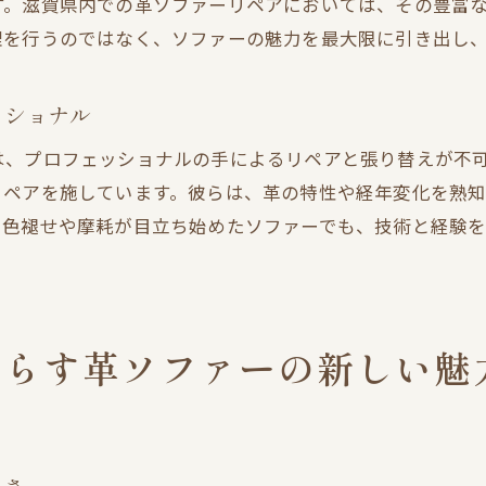
す。滋賀県内での革ソファーリペアにおいては、その豊富
滋賀県の専門店で叶えるソファーの新たな命
理を行うのではなく、ソファーの魅力を最大限に引き出し
革ソファーに新たな命を吹き込むプロの技
滋賀県で実現するソファーリニューアルプラン
ッショナル
滋賀県の技術でソファーに新たな輝きを
は、プロフェッショナルの手によるリペアと張り替えが不
リペアでソファーに込められた思いを再生
リペアを施しています。彼らは、革の特性や経年変化を熟
革ソファーに新たなライフスタイルを
。色褪せや摩耗が目立ち始めたソファーでも、技術と経験
たらす革ソファーの新しい魅