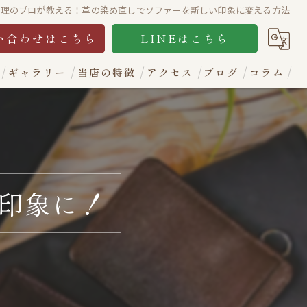
修理のプロが教える！革の染め直しでソファーを新しい印象に変える方法
い合わせはこちら
LINEはこちら
ギャラリー
当店の特徴
アクセス
ブログ
コラム
財布
カバン
ソファー
印象に！
イス
レザージャケット