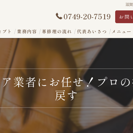
滋
0749-20-7519
お問
セプト
業務内容
革修理の流れ
代表あいさつ
メニュー
ペア業者にお任せ！プロの
戻す