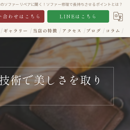
賀のソファーリペアに聞く！ソファー修理で長持ちさせるポイントとは？
い合わせはこちら
LINEはこちら
ギャラリー
当店の特徴
アクセス
ブログ
コラム
財布
カバン
技術で美しさを取り
ソファー
イス
レザージャケット