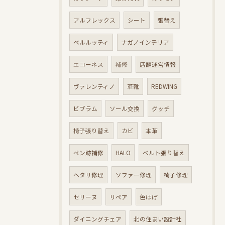
アルフレックス
シート
張替え
ベルルッティ
ナガノインテリア
エコーネス
補修
店舗運営情報
ヴァレンティノ
革靴
REDWING
ビブラム
ソール交換
グッチ
椅子張り替え
カビ
本革
ペン跡補修
HALO
ベルト張り替え
ヘタリ修理
ソファー修理
椅子修理
セリーヌ
リペア
色はげ
ダイニングチェア
北の住まい設計社