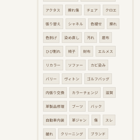
アクタス
擦れ傷
チェア
クロエ
張り替え
シャネル
色褪せ
擦れ
色剝げ
染め直し
汚れ
底布
ひび割れ
椅子
財布
エルメス
リカラー
ソファー
カビ染み
バリー
ヴィトン
ゴルフバッグ
内張り交換
カラーチェンジ
滋賀
革製品修理
ブーツ
バック
自動車内装
革ジャン
傷
スレ
破れ
クリーニング
ブランド