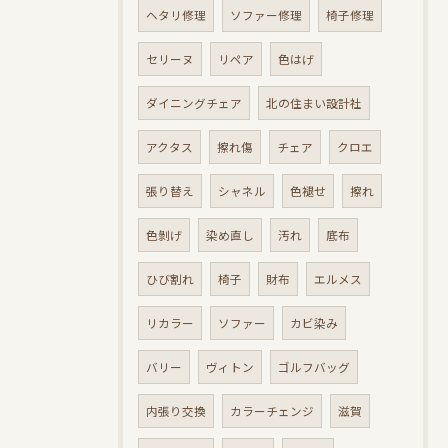
ヘタリ修理
ソファー修理
椅子修理
セリーヌ
リペア
色はげ
ダイニングチェア
北の住まい設計社
アクタス
擦れ傷
チェア
クロエ
張り替え
シャネル
色褪せ
擦れ
色剝げ
染め直し
汚れ
底布
ひび割れ
椅子
財布
エルメス
リカラー
ソファー
カビ染み
バリー
ヴィトン
ゴルフバッグ
内張り交換
カラーチェンジ
滋賀