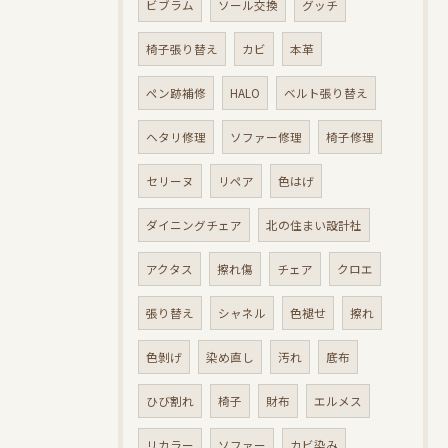
ビブラム
ソール交換
グッチ
椅子張り替え
カビ
本革
ペン跡補修
HALO
ベルト張り替え
ヘタリ修理
ソファー修理
椅子修理
セリーヌ
リペア
色はげ
ダイニングチェア
北の住まい設計社
アクタス
擦れ傷
チェア
クロエ
張り替え
シャネル
色褪せ
擦れ
色剝げ
染め直し
汚れ
底布
ひび割れ
椅子
財布
エルメス
リカラー
ソファー
カビ染み